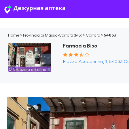
Дежурная аптека
Home
>
Provincia di Massa-Carrara (MS)
>
Carrara
>
54033
Farmacia Biso
Piazza Accademia, 1, 54033 Car