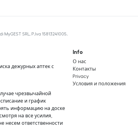
di MyGEST SRL, P.Iva 15813241005.
Info
О нас
иска дежурных аптек с
Контакты
Privacy
Условия и положения
В случае чрезвычайной
асписание и график
рять информацию на доске
мотря на все усилия,
не несем ответственности