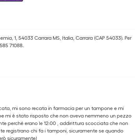
mia, 1, 54033 Carrara MS, Italia, Carrara (CAP 54033). Per
0585 71088.
cata, mi sono recata in farmacia per un tampone e mi
ttoe mi è stato risposto che non aveva nemmeno un pezzo
te perché erano le 12:00 , addirittura scocciata che non
nte registrano chi fa i tamponi, sicuramente se quando
rerò sicuramente!