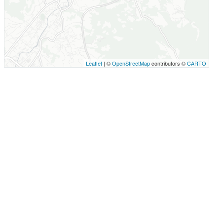
Leaflet
| ©
OpenStreetMap
contributors ©
CARTO