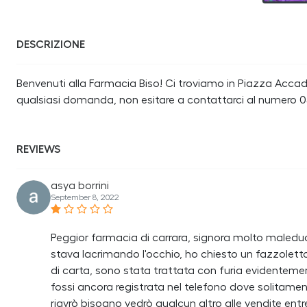
DESCRIZIONE
Benvenuti alla Farmacia Biso! Ci troviamo in Piazza Accade
qualsiasi domanda, non esitare a contattarci al numero 
REVIEWS
asya borrini
September 8, 2022
Peggior farmacia di carrara, signora molto maledu
stava lacrimando l'occhio, ho chiesto un fazzole
di carta, sono stata trattata con furia evidentemen
fossi ancora registrata nel telefono dove solitame
riavrò bisogno vedrò qualcun altro alle vendite ent