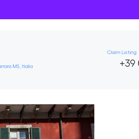
Claim Listing
+39 
rara MS, Italia