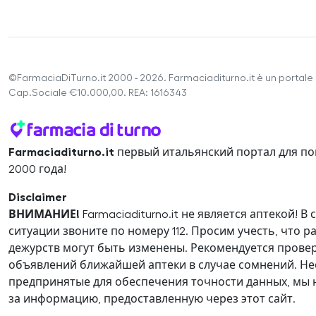
©FarmaciaDiTurno.it 2000 - 2026. Farmaciaditurno.it è un portale 
Cap.Sociale €10.000,00. REA: 1616343
Farmaciaditurno.it
первый итальянский портал для по
2000 года!
Disclaimer
ВНИМАНИЕ!
Farmaciaditurno.it не является аптекой! 
ситуации звоните по номеру 112. Просим учесть, что р
дежурств могут быть изменены. Рекомендуется прове
объявлений ближайшей аптеки в случае сомнений. Нес
предпринятые для обеспечения точности данных, мы 
за информацию, предоставленную через этот сайт.