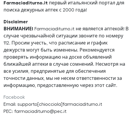
Farmaciaditurno.it
первый итальянский портал для
поиска дежурных аптек с 2000 года!
Disclaimer
ВНИМАНИЕ!
Farmaciaditurno.it не является аптекой! В
случае чрезвычайной ситуации звоните по номеру
112. Просим учесть, что расписание и график
дежурств могут быть изменены. Рекомендуется
проверять информацию на доске объявлений
ближайшей аптеки в случае сомнений. Несмотря на
все усилия, предпринятые для обеспечения
точности данных, мы не несем ответственности за
информацию, предоставленную через этот сайт.
Facebook
Email: supporto[chiocciola]farmaciaditurno.it
PEC: farmaciaditurno@pec.it