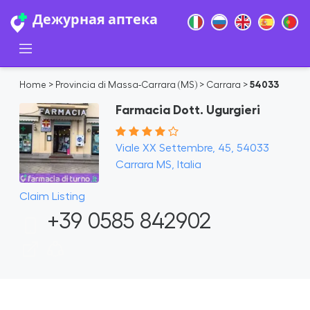
Дежурная аптека
Home
>
Provincia di Massa-Carrara (MS)
>
Carrara
>
54033
Farmacia Dott. Ugurgieri
Viale XX Settembre, 45, 54033
Carrara MS, Italia
Claim Listing
+39 0585 842902