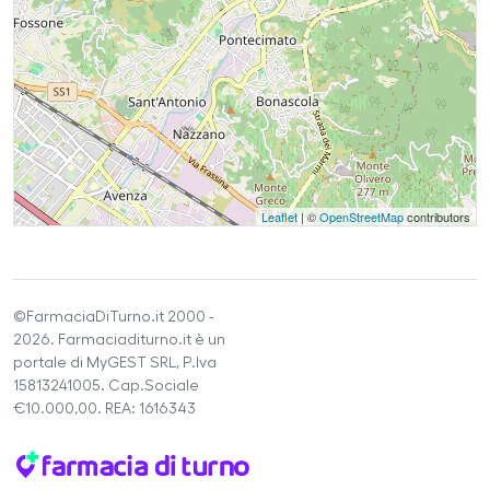
Leaflet
| ©
OpenStreetMap
contributors
©FarmaciaDiTurno.it 2000 -
2026. Farmaciaditurno.it è un
portale di MyGEST SRL, P.Iva
15813241005. Cap.Sociale
€10.000,00. REA: 1616343