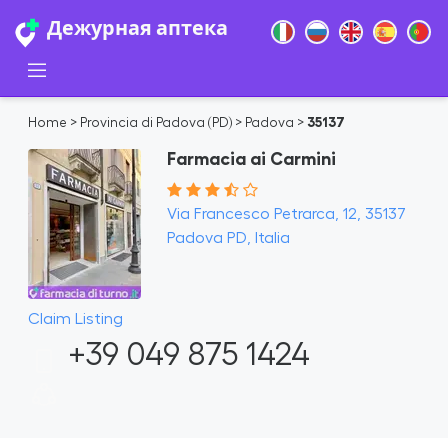
Дежурная аптека
Home
>
Provincia di Padova (PD)
>
Padova
>
35137
Farmacia ai Carmini
Via Francesco Petrarca, 12, 35137
Padova PD, Italia
Claim Listing
+39 049 875 1424