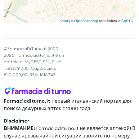
Leaflet
| ©
OpenStreetMap
contributors ©
CARTO
©FarmaciaDiTurno.it 2000 -
2026. Farmaciaditurno.it è un
portale di MyGEST SRL, P.Iva
15813241005. Cap.Sociale
€10.000,00. REA: 1616343
Farmaciaditurno.it
первый итальянский портал для
поиска дежурных аптек с 2000 года!
Disclaimer
ВНИМАНИЕ!
Farmaciaditurno.it не является аптекой! В
случае чрезвычайной ситуации звоните по номеру