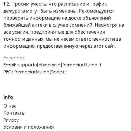
112. Просим учесть, что расписание и график
дежурств могут быть изменены. Рекомендуется
проверять информацию на доске объявлений
ближайшей аптеки в случае сомнений. Несмотря на
все усилия, предпринятые для обеспечения
точности данных, мы не несем ответственности за
информацию, предоставленную через этот сайт.
Facebook
Email: supporto[chiocciola]farmaciaditurno.it
PEC: farmaciaditurno@pec.it
Info
О нас
Контакты
Privacy
Условия и положения