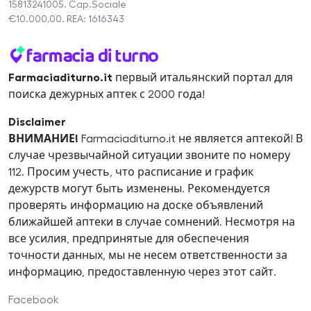
15813241005. Cap.Sociale
€10.000,00. REA: 1616343
Farmaciaditurno.it
первый итальянский портал для
поиска дежурных аптек с 2000 года!
Disclaimer
ВНИМАНИЕ!
Farmaciaditurno.it не является аптекой! В
случае чрезвычайной ситуации звоните по номеру
112. Просим учесть, что расписание и график
дежурств могут быть изменены. Рекомендуется
проверять информацию на доске объявлений
ближайшей аптеки в случае сомнений. Несмотря на
все усилия, предпринятые для обеспечения
точности данных, мы не несем ответственности за
информацию, предоставленную через этот сайт.
Facebook