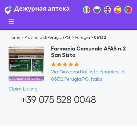
Дежурная аптека
Home
>
Provincia di Perugia (PG)
>
Perugia
>
06132
Farmacia Comunale AFAS n.2
San Sisto
Via Giovanni Battista Pergolesi, 6,
06132 Perugia PG, Italia
Claim Listing
+39 075 528 0048