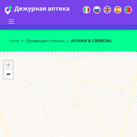
Дежурная аптека
АПТЕКИ В CREMONA
Home
>
Провинция Cremona
>
+
−