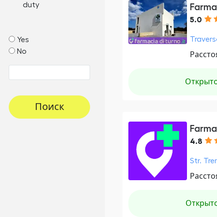
duty
Farmac
5.0
Travers
Yes
No
Рассто
Открыт
Поиск
Farma
4.8
Str. Tre
Рассто
Открыт