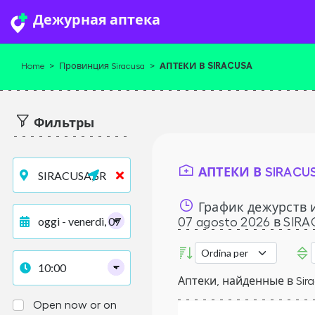
Дежурная аптека
АПТЕКИ В SIRACUSA
Home
>
Провинция Siracusa
>
Фильтры
АПТЕКИ В SIRACU
График дежурств и
07 agosto 2026
в SIRA
Аптеки, найденные в Sir
Open now or on