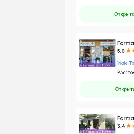
Открыт
Farma
5.0
Viale Te
Рассто
Открыт
Farma
3.4