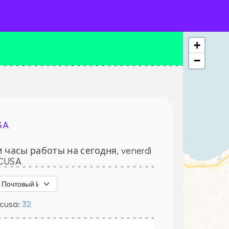
+
−
SA
 часы работы на сегодня,
venerdì
CUSA
acusa:
32