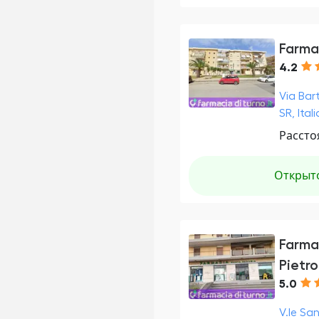
Farmac
4.2
Via Bar
SR, Itali
Рассто
Открыт
Farma
Pietro
5.0
V.le Sa