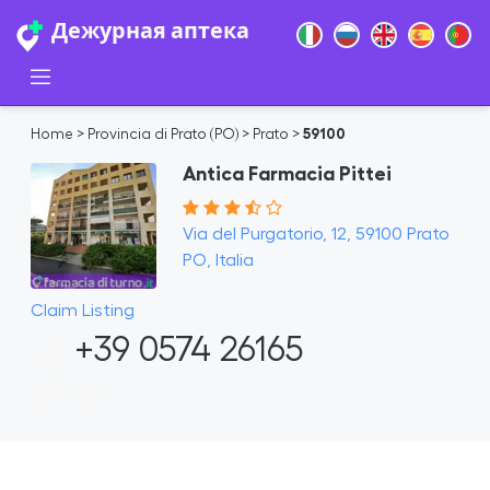
Дежурная аптека
Home
>
Provincia di Prato (PO)
>
Prato
>
59100
Antica Farmacia Pittei
Via del Purgatorio, 12, 59100 Prato
PO, Italia
Claim Listing
+39 0574 26165