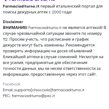
Farmaciaditurno.it
первый итальянский портал для
поиска дежурных аптек с 2000 года!
Disclaimer
ВНИМАНИЕ!
Farmaciaditurno.it не является аптекой! В
случае чрезвычайной ситуации звоните по номеру
112. Просим учесть, что расписание и график
дежурств могут быть изменены. Рекомендуется
проверять информацию на доске объявлений
ближайшей аптеки в случае сомнений. Несмотря на
все усилия, предпринятые для обеспечения
точности данных, мы не несем ответственности за
информацию, предоставленную через этот сайт.
Facebook
Email: supporto[chiocciola]farmaciaditurno.it
PEC: farmaciaditurno@pec.it