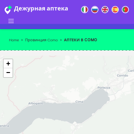
Дежурная аптека
АПТЕКИ В COMO
Home
>
Провинция Como
>
+
−