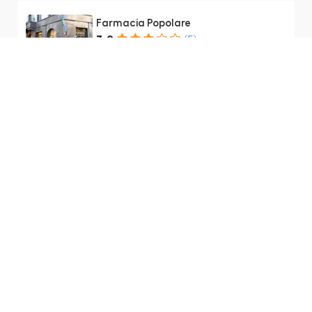
Farmacia Popolare
3.2
(5)
Via Giuseppe Garibaldi, 16, 22100
Como CO, Italia
Расстояние недоступно
Откроется через
3 часов и 17 минут -
Закрывается в 13:00
Farmacia Santa Teresa
2.8
(5)
Viale Fratelli Rosselli, 35, 22100
Como CO, Italia
Расстояние недоступно